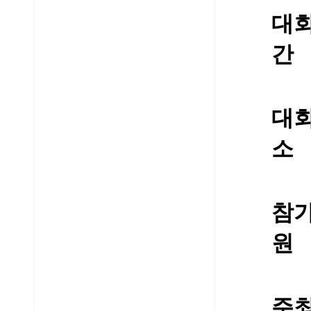
대
간
대
소
참
원
주최