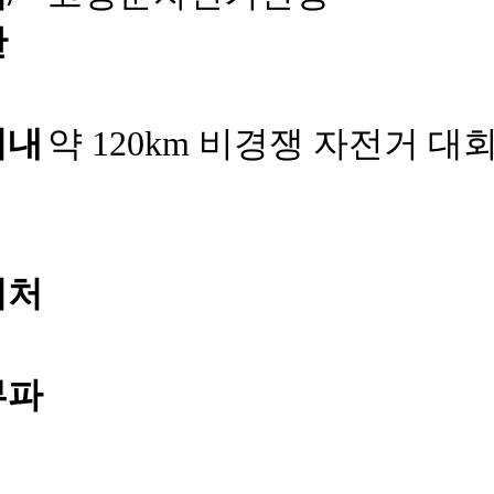
관
회내
약 120km 비경쟁 자전거 대
의처
부파