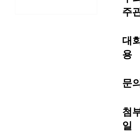
주
대
용
문
첨
일