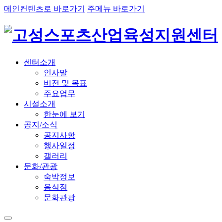
메인컨텐츠로 바로가기
주메뉴 바로가기
센터소개
인사말
비전 및 목표
주요업무
시설소개
한눈에 보기
공지/소식
공지사항
행사일정
갤러리
문화/관광
숙박정보
음식점
문화관광