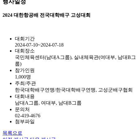
행사일정
2024 대한항공배 전국대학배구 고성대회
대회기간
2024-07-10~2024-07-18
대회장소
국민체육센터(남대A그룹), 실내체육관(여대부, 남대B그
룹)
참가인원
1,000명
주최/주관
한국대학배구연맹/한국대학배구연맹, 고성군배구협회
대회내용
남대A그룹, 여대부, 남대B그룹
문의처
02-419-4676
첨부파일
목록으로