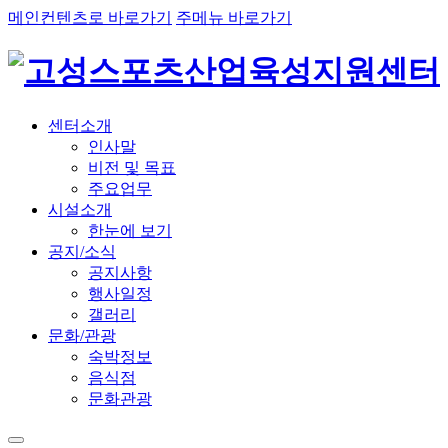
메인컨텐츠로 바로가기
주메뉴 바로가기
센터소개
인사말
비전 및 목표
주요업무
시설소개
한눈에 보기
공지/소식
공지사항
행사일정
갤러리
문화/관광
숙박정보
음식점
문화관광